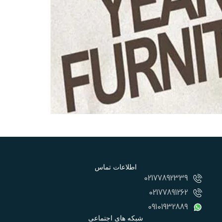
اطلاعات تماس
02177892339
02177891262
09101932889
شبکه های اجتماعی