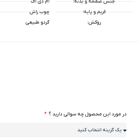
جنس صفحه و بدنه:
ام دی اف
فریم و پایه:
چوب راش
روکش:
گردو طبیعی
در مورد این محصول چه سوالی دارید ؟